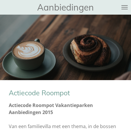
Aanbiedingen
Ga
direct
naar
de
hoofdinhoud
Actiecode Roompot
Actiecode Roompot Vakantieparken
Aanbiedingen 2015
Van een familievilla met een thema, in de bossen