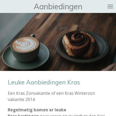
Aanbiedingen
Ga
direct
naar
de
hoofdinhoud
Leuke Aanbiedingen Kras
Een Kras Zonvakantie of een Kras Winterzon
vakantie 2014.
Regelmatig komen er leuke